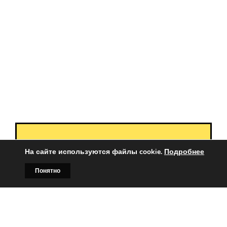
Вы заинтересованы?
На сайте используются файлы cookie.
Подробнее
Тогда свяжитесь с нами по
Понятно
телефонам:
Главная
Билборды
Контакты
О нас
+375 (029)
382-00-00
+375 (029)
178-00-00