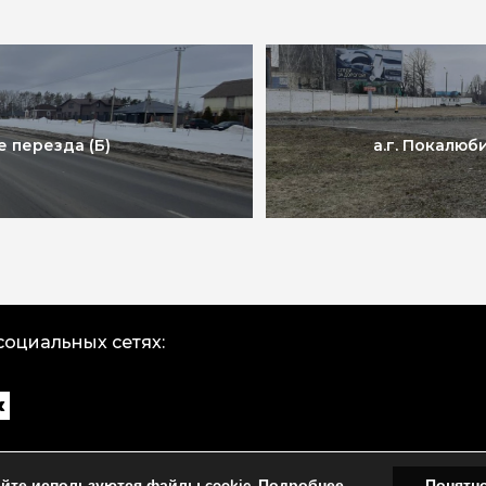
 перезда (Б)
а.г. Покалюб
социальных сетях:
айте используются файлы cookie.
Подробнее
Понятн