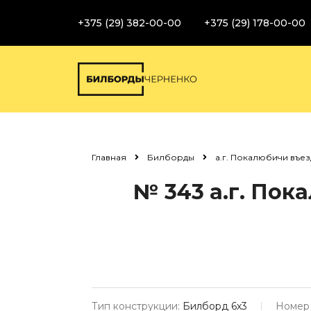
+375 (29) 382-00-00
+375 (29) 178-00-00
Главная
Билборды
а.г. Покалюбичи въез
№ 343
а.г. Пок
Тип конструкции:
Билборд 6х3
Номер 