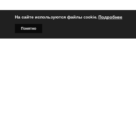
На сайте используются файлы cookie.
Подробнее
Понятно
Главная
Билборды
Контакты
О нас
Вы заинтересованы?
Тогда свяжитесь с нами по
телефонам:
+375 (029)
382-00-00
+375 (029)
178-00-00
или