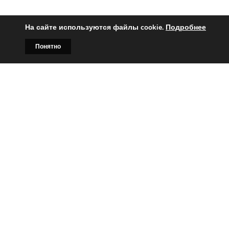
На сайте используются файлы cookie.
Подробнее
Понятно
Главная
Билборды
Контакты
О нас
Вы заинтересованы?
Тогда свяжитесь с нами по
телефонам:
+375 (029)
382-00-00
+375 (029)
178-00-00
или