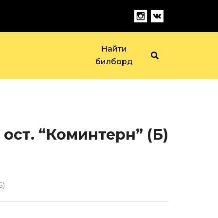
Найти
билборд
ост. “Коминтерн” (Б)
Б)