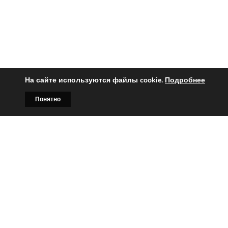
На сайте используются файлы cookie.
Подробнее
Понятно
Главная
Билборды
Контакты
О нас
Вы заинтересованы?
Тогда свяжитесь с нами по
телефонам:
+375 (029)
382-00-00