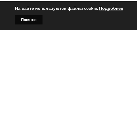
На сайте используются файлы cookie.
Подробнее
Понятно
Главная
Билборды
Контакты
О нас
Вы заинтересованы?
Тогда свяжитесь с нами по
телефонам:
+375 (029)
382-00-00
+375 (029)
178-00-00
или
Заказать звонок