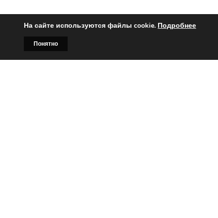
На сайте используются файлы cookie.
Подробнее
Понятно
Главная
Билборды
Контакты
О нас
Вы заинтересованы?
Тогда свяжитесь с нами по
телефонам:
+375 (029)
382-00-00
+375 (029)
178-00-00
или