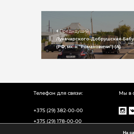
Предыдущий
Луначарского-Добрушская-Бабу
(РФ, мк-н “Романовичи”) (А)
Телефон для связи:
Мы в 
+375 (29) 382-00-00
+375 (29) 178-00-00
На с