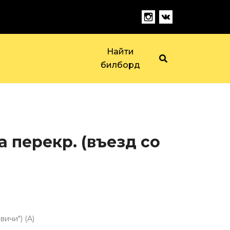
Найти
билборд
перекр. (въезд со
ичи") (А)