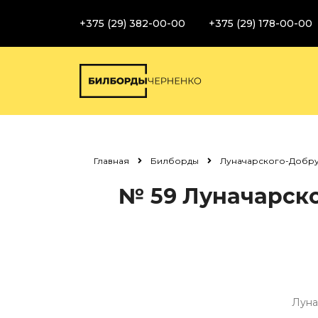
+375 (29) 382-00-00
+375 (29) 178-00-00
Главная
Билборды
Луначарского-Добруш
№ 59
Луначарско
Луна