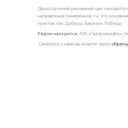
Двухсторонний рекламный щит находится н
направление оживлённое, т.к. это основна
пунктов, как: Добруш, Березки, Победа.
Рядом
находится:
АЗС «Газпромнефть», пе
Связаться с нами вы можете через
обратну