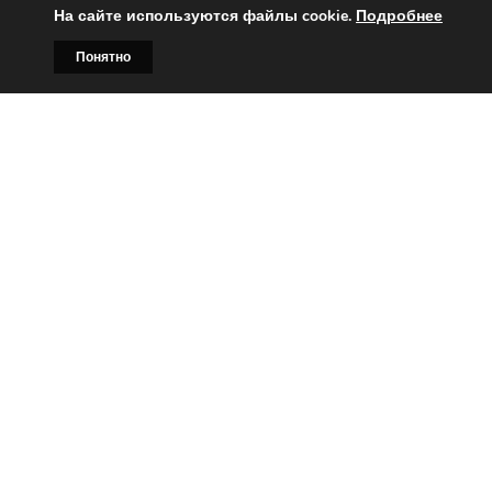
На сайте используются файлы cookie.
Подробнее
Понятно
Главная
Билборды
Контакты
О нас
Вы заинтересованы?
Тогда свяжитесь с нами по
телефонам:
+375 (029)
382-00-00
+375 (029)
178-00-00
или
Заказать звонок