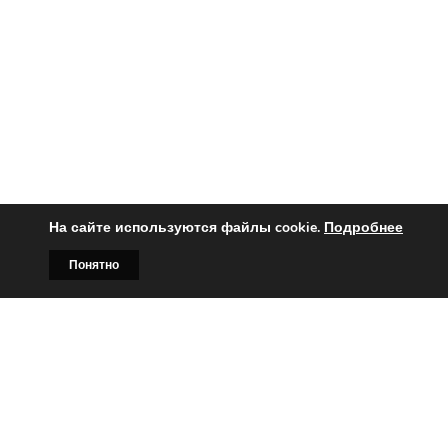
На сайте используются файлы cookie.
Подробнее
Понятно
Главная
Билборды
Контакты
О нас
Вы заинтересованы?