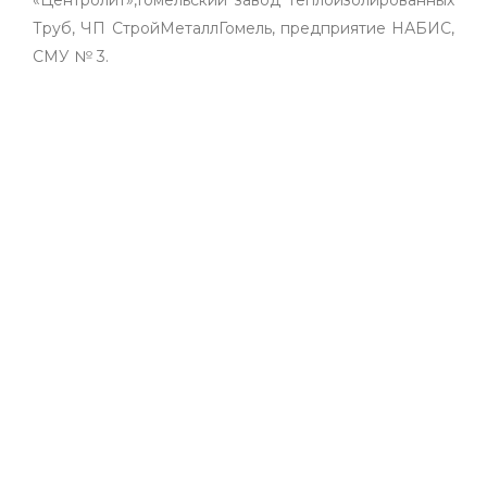
«Центролит»,Гомельский завод теплоизолированных
Труб, ЧП СтройМеталлГомель, предприятие НАБИС,
СМУ № 3.