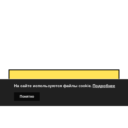
Вы заинтересованы?
На сайте используются файлы cookie.
Подробнее
Тогда свяжитесь с нами по
Понятно
телефонам:
Главная
Билборды
Контакты
О нас
+375 (029)
382-00-00
+375 (029)
178-00-00