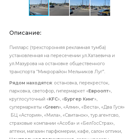
Описание:
Пилларс (трехсторонняя рекламная тумба)
установленная на пересечении ул.Хатаевича и
ул.Мазурова на остановке общественного
транспорта “Микрорайон Мельников Луг”.
Рядом находятся
: остановка, перекресток,
парковка, светофор, гипермаркет «
Евроопт
»,
круглосуточный «
KFC
», «
Бургер Кинг
»,
супермаркеты «
Green
», «Алми», «Веста», «Два Гуся»
БЦ «Астория», «Мила», «Свитанок», тур.агентсво,
страховые компании «Асоба» и «БелГосСтрах»,
аптеки, магазин парфюмерии, кафе, салон оптики,