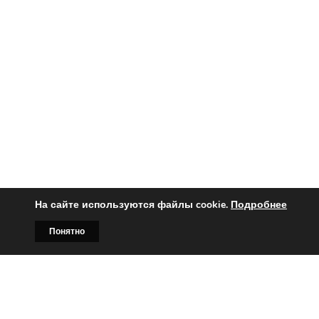
На сайте используются файлы cookie.
Подробнее
Понятно
Главная
Билборды
Контакты
О нас
Телефон для связи: