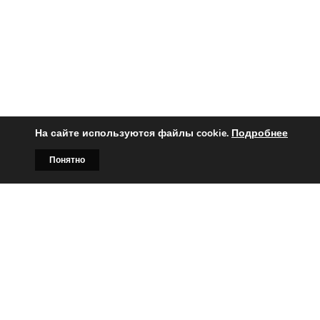
На сайте используются файлы cookie.
Подробнее
Понятно
Главная
Билборды
Контакты
О нас
Вы заинтересованы?
Тогда свяжитесь с нами по
телефонам: