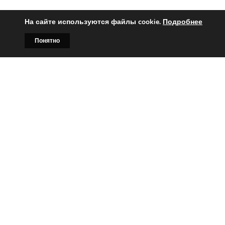
На сайте используются файлы cookie.
Подробнее
Понятно
Главная
Билборды
Контакты
О нас
Вы заинтересованы?
Тогда свяжитесь с нами по
телефонам:
+375 (029)
382-00-00
+375 (029)
178-00-00
или