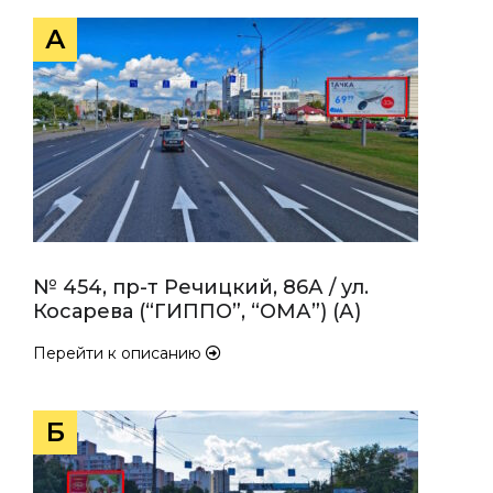
А
№ 454, пр-т Речицкий, 86А / ул.
Косарева (“ГИППО”, “ОМА”) (А)
Перейти к описанию
Б