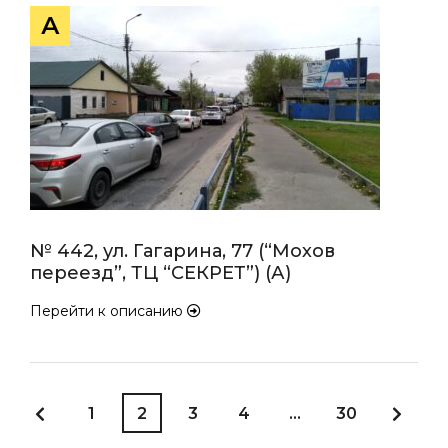
А
№ 442, ул. Гагарина, 77 (“Мохов
переезд”, ТЦ “СЕКРЕТ”) (А)
Перейти к описанию
1
2
3
4
…
30