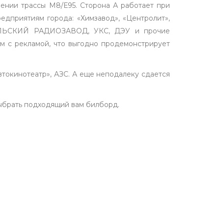
влении трассы М8/Е95. Сторона А работает при
дприятиям города: «Химзавод», «Центролит»,
ОМЕЛЬСКИЙ РАДИОЗАВОД, УКС, ДЭУ и прочие
м с рекламой, что выгодно продемонстрирует
втокинотеатр», АЗС. А еще неподалеку сдается
выбрать подходящий вам билборд.