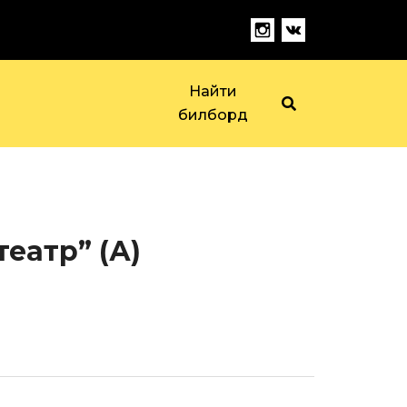
Найти
билборд
театр” (А)