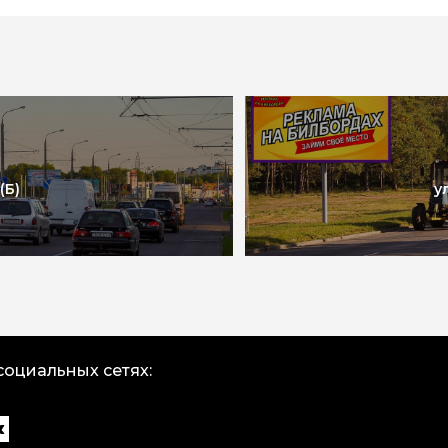
(Б)
у
социальных сетях: