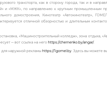
рузового транспорта, как в сторону города, так и в напра
й» и «МЖК», по направлению к крупным промышленным пре
льного домостроения, Кинотеатр «Автокинотеатр», Г
ктеризуется отличной обзорностью и длительным контакто
остановка, «Машиностроительный колледж», зона отдыха, «А
сует ­­­─ вот ссылка на него
https://chernenko.by/angar/
.
я для наружной рекламы
https://1gomel.by
. Здесь вы можете 