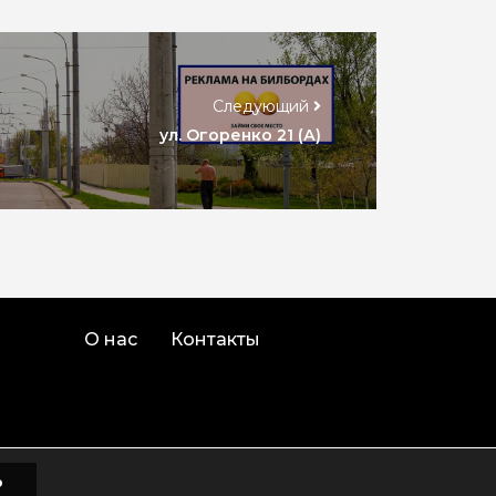
Следующий
ул. Огоренко 21 (А)
О нас
Контакты
о