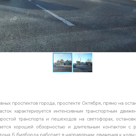
вных проспектов города, проспекте Октября, прямо на остан
часток характеризуется интенсивным транспортным движ
ростой транспорта и пешеходов на светофорах, остановк
ется хорошей обзорностью и длительным контактом с р
рона Б билборда работает в направлении движения к кольц