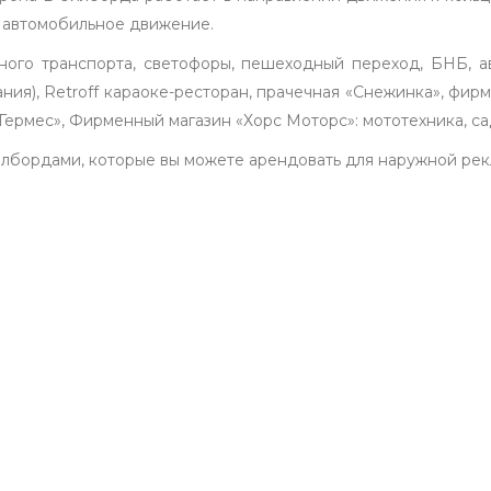
 автомобильное движение.
ого транспорта, светофоры, пешеходный переход, БНБ, ав
ния), Retroff караоке-ресторан, прачечная «Снежинка», фир
Гермес», Фирменный магазин «Хорс Моторс»: мототехника, са
илбордами, которые вы можете арендовать для наружной ре