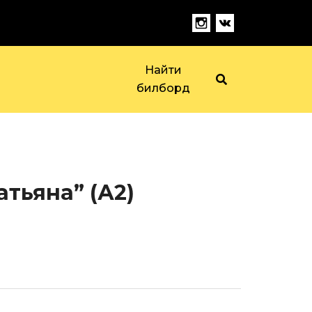
Найти
билборд
тьяна” (А2)