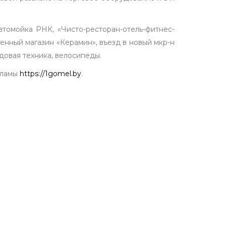
томойка РНК, «Чисто-ресторан-отель-фитнес-
менный магазин «Керамин», въезд в новый мкр-н
довая техника, велосипеды.
кламы
https://1gomel.by
.