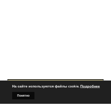
На сайте используются файлы cookie.
Подробнее
Вы заинтересованы?
Понятно
Тогда свяжитесь с нами по
Главная
Билборды
Контакты
О нас
телефонам: