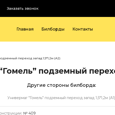
Заказать звонок
Главная
Билборды
Контакты
одземный переход запад 1,5*1,2м (А2)
Гомель” подземный переход
Другие стороны билборда:
Универмаг "Гомель" подземный переход запад 1,5*1,2м (А1
онструкции:
№ 409