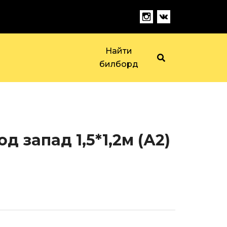
Найти
билборд
 запад 1,5*1,2м (А2)
)