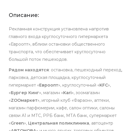
Описание:
Рекламная конструкция установлена напротив
главного входа круглосуточного гипермаркета
«Евроопт», вблизи остановки общественного
транспорта, что обеспечивает круглосуточно
большой поток пешеходов.
Рядом находятся
: остановка, пешеходный переход,
парковка, детская площадка, круглосуточный
гипермаркет «
Евроопт
», круглосуточный «
KFC
»,
«
Бургер
Кинг
», магазин «
Kari
», зоомагазин
«
ZOO
маркет
», игорный клуб «Фараон», аптеки,
магазин парфюмерии, кафе, салон оптики, салоны
связи А1 и МТС, РРБ банк, МТА банк, супермаркет
«
Green
»,
Центральная
поликлиника
, автоцентр
«
АВТОНОВА
» и много других торговых объектов.