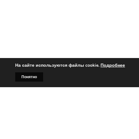
На сайте используются файлы cookie.
Подробнее
Понятно
Главная
Билборды
Контакты
О нас
Вы заинтересованы?
Тогда свяжитесь с нами по