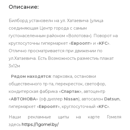
Описание:
Билборд установелн на ул. Хатаевича (улица
соединяющая Центр города с самым
густонаселенным районом «Волотова»). Поворот на
круглосуточны гипермаркет «
Евроопт
» и «
KFC
».
Отлично просматривается при движении по
ул.Хатаевича. Есть Возможность разместиь плакат
3х12м
Рядом находятся
: парковка, остановки
общественного тр-та, перекресток, светофор,
кондитерская фабрика «
Спартак
», автоцентр
«
АВТОНОВА
» (оф.диллер
N
issan
), автосалон
Datsun
,
гипермаркет «
Евроопт
», круглосуточный «
KFC
».
Наши рекламные щиты на карте Гомеля
здесь
https://1gomel.by/