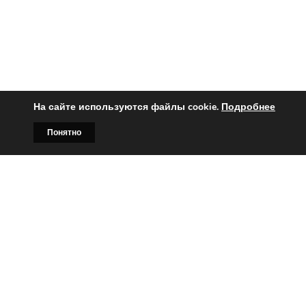
На сайте используются файлы cookie.
Подробнее
Понятно
Главная
Билборды
Контакты
О нас
Вы заинтересованы?
Тогда свяжитесь с нами по
телефонам:
+375 (029)
382-00-00