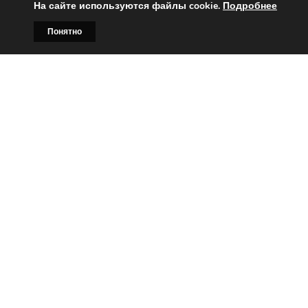
На сайте используются файлы cookie.
Подробнее
Понятно
Главная
Билборды
Контакты
О нас
Вы заинтересованы?
Тогда свяжитесь с нами по
телефонам:
+375 (029)
382-00-00
+375 (029)
178-00-00
или
Заказать звонок