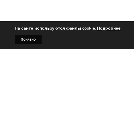
На сайте используются файлы cookie.
Подробнее
Понятно
Главная
Билборды
Контакты
О нас
Вы заинтересованы?
Тогда свяжитесь с нами по
телефонам:
+375 (029)
382-00-00
+375 (029)
178-00-00
или