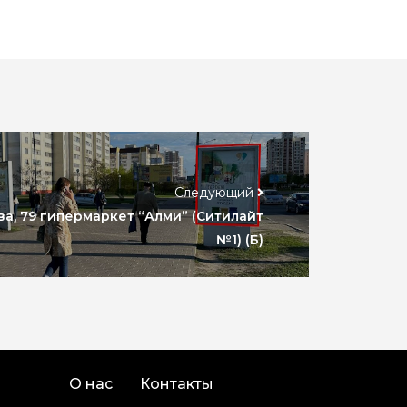
Следующий
ва, 79 гипермаркет “Алми” (Ситилайт
№1) (Б)
О нас
Контакты