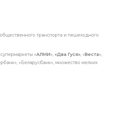
и общественного транспорта и пешеходного
 супермаркеты «
АЛМИ
»,
«Два Гуся»
, «
Веста
»,
бербанк», «Беларусбанк», множество мелких