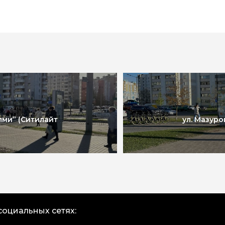
лми” (Ситилайт
ул. Мазуро
социальных сетях: