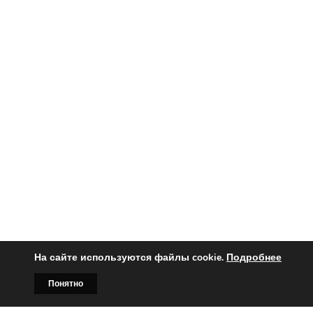
На сайте используются файлы cookie.
Подробнее
Вы заинтересованы?
Понятно
Главная
Билборды
Контакты
О нас
Тогда свяжитесь с нами по