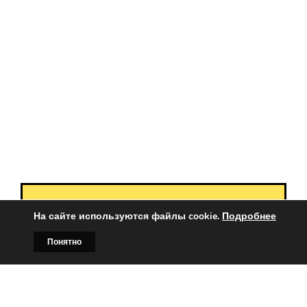
Вы заинтересованы?
На сайте используются файлы cookie.
Подробнее
Тогда свяжитесь с нами по
Понятно
Главная
Билборды
Контакты
О нас
телефонам:
+375 (029)
382-00-00
+375 (029)
178-00-00