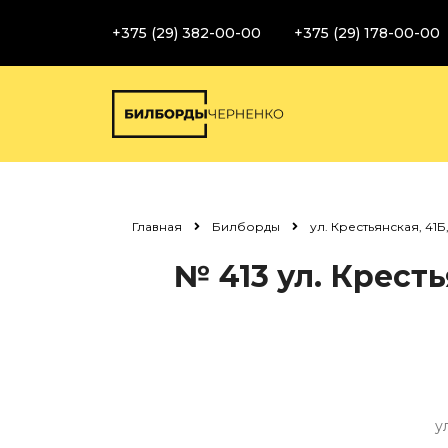
+375 (29) 382-00-00
+375 (29) 178-00-00
Главная
Билборды
ул. Крестьянская, 41Б
№ 413
ул. Кресть
у