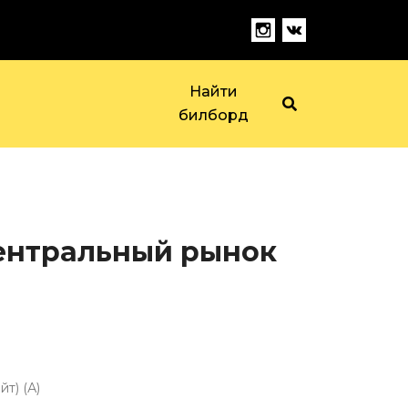
Найти
билборд
 Центральный рынок
т) (А)