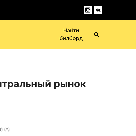
Найти
билборд
ентральный рынок
) (А)