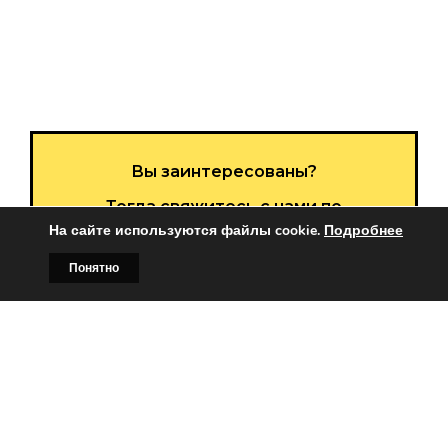
Вы заинтересованы?
Тогда свяжитесь с нами по
На сайте используются файлы cookie.
Подробнее
телефонам:
Понятно
+375 (029)
382-00-00
Главная
Билборды
Контакты
О нас
+375 (029)
178-00-00
или