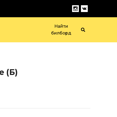
Найти
билборд
е (Б)