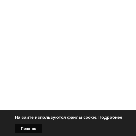
На сайте используются файлы cookie.
Подробнее
Вы заинтересованы?
Понятно
Главная
Билборды
Контакты
О нас