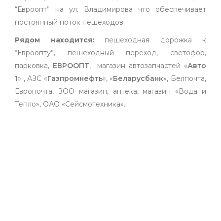
“Евроопт” на ул. Владимирова что обеспечивает
постоянный поток пешеходов.
Рядом находится:
пешеходная дорожка к
“Евроопту”, пешеходный переход, светофор,
парковка,
ЕВРООПТ
, магазин автозапчастей «
Авто
1
» , АЗС «
Газпромнефть
», «
Беларусбанк
», Белпочта,
Европочта, ЗОО магазин, аптека, магазин «Вода и
Тепло», ОАО «Сейсмотехника».