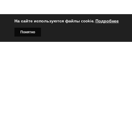
На сайте используются файлы cookie.
Подробнее
Понятно
Главная
Билборды
Контакты
О нас
Вы заинтересованы?
Тогда свяжитесь с нами по
телефонам:
+375 (029)
382-00-00
+375 (029)
178-00-00
или