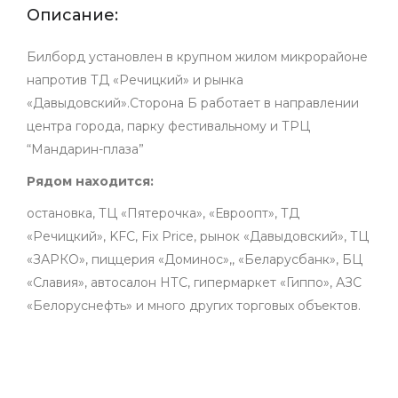
Описание:
Билборд установлен в крупном жилом микрорайоне
напротив ТД «Речицкий» и рынка
«Давыдовский».Сторона Б работает в направлении
центра города, парку фестивальному и ТРЦ
“Мандарин-плаза”
Рядом находится:
остановка, ТЦ «Пятерочка»,
«Евроопт», ТД
«Речицкий», KFC, Fix Price,
рынок
«
Давыдовский
»
, ТЦ
«ЗАРКО», пиццерия «Доминос»,, «Беларусбанк», БЦ
«Славия», автосалон НТС, гипермаркет «Гиппо», АЗС
«Белоруснефть» и много других торговых объектов.