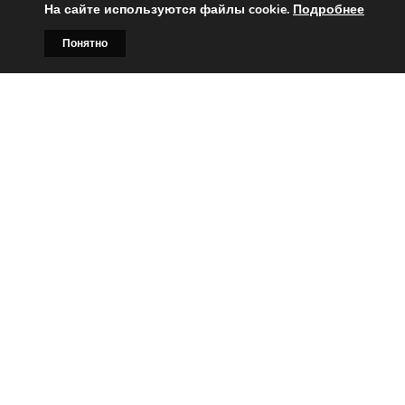
На сайте используются файлы cookie.
Подробнее
Понятно
Главная
Билборды
Контакты
О нас
Вы заинтересованы?
Тогда свяжитесь с нами по
телефонам:
+375 (029)
382-00-00
+375 (029)
178-00-00
или
Заказать звонок