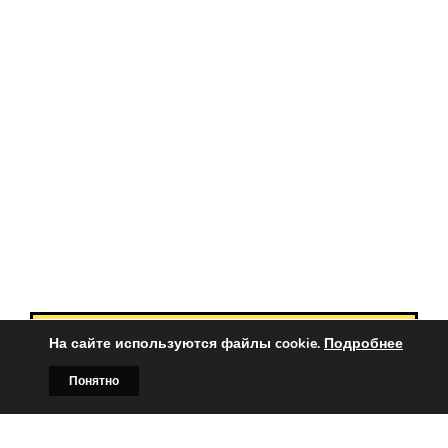
На сайте используются файлы cookie.
Подробнее
Вы заинтересованы?
Понятно
Тогда свяжитесь с нами по
Главная
Билборды
Контакты
О нас
телефонам: